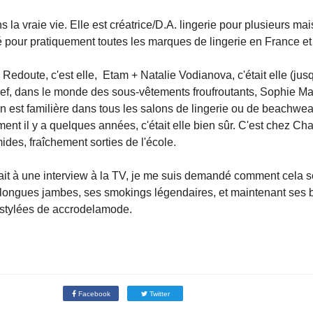
s la vraie vie. Elle est créatrice/D.A. lingerie pour plusieurs m
é pour pratiquement toutes les marques de lingerie en France et
edoute, c'est elle, Etam + Natalie Vodianova, c'était elle (jusqu
. Bref, dans le monde des sous-vêtements froufroutants, Sophie 
 est familière dans tous les salons de lingerie ou de beachwear
ent il y a quelques années, c'était elle bien sûr. C'est chez Ch
mides, fraîchement sorties de l'école.
it à une interview à la TV, je me suis demandé comment cela se f
ongues jambes, ses smokings légendaires, et maintenant ses bi
es stylées de accrodelamode.
Facebook
Twitter