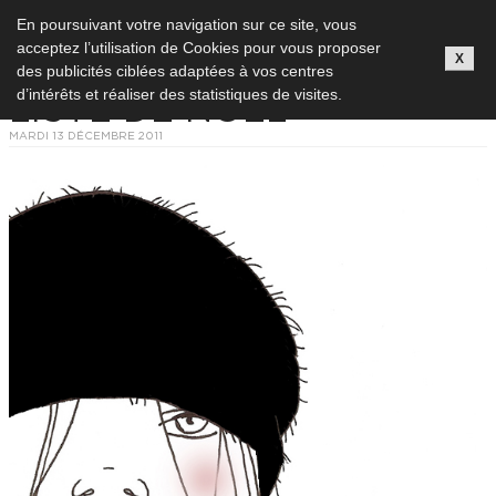
ILLUSTRATED CHRONICLES
En poursuivant votre navigation sur ce site, vous
ACCRO DE LA MODE
acceptez l’utilisation de Cookies pour vous proposer
ISABELLE OZIOL DE PIGNOL
X
des publicités ciblées adaptées à vos centres
d’intérêts et réaliser des statistiques de visites.
LISTE DE NOËL
MARDI 13 DÉCEMBRE 2011