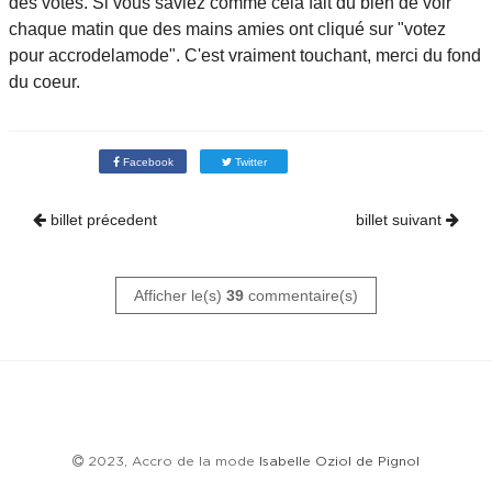
des votes. Si vous saviez comme cela fait du bien de voir
chaque matin que des mains amies ont cliqué sur "votez
pour accrodelamode". C'est vraiment touchant, merci du fond
du coeur.
Facebook
Twitter
billet précedent
billet suivant
Afficher le(s)
39
commentaire(s)
2023, Accro de la mode
Isabelle Oziol de Pignol